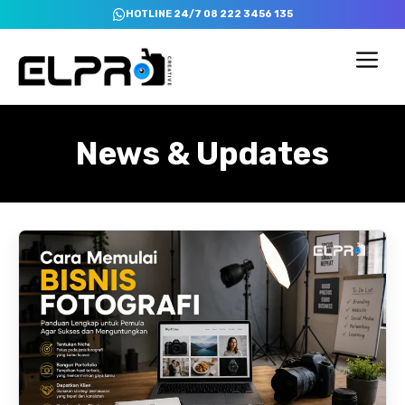
Skip
HOTLINE 24/7 08 222 3456 135
to
content
Me
News & Updates