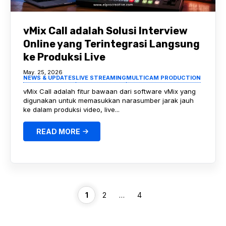
vMix Call adalah Solusi Interview
Online yang Terintegrasi Langsung
ke Produksi Live
May. 25, 2026
NEWS & UPDATES
LIVE STREAMING
MULTICAM PRODUCTION
vMix Call adalah fitur bawaan dari software vMix yang
digunakan untuk memasukkan narasumber jarak jauh
ke dalam produksi video, live...
READ MORE
Page
Page
Page
1
2
…
4