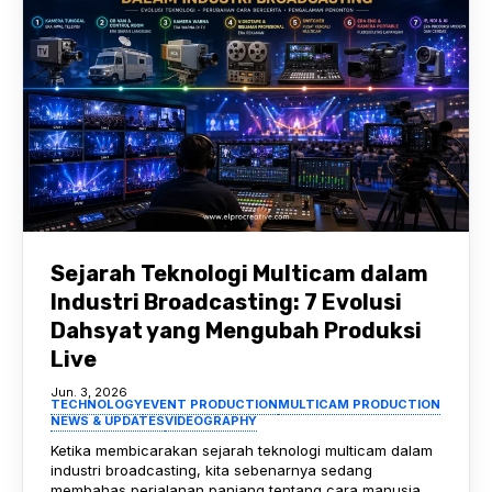
Sejarah Teknologi Multicam dalam
Industri Broadcasting: 7 Evolusi
Dahsyat yang Mengubah Produksi
Live
Jun. 3, 2026
TECHNOLOGY
EVENT PRODUCTION
MULTICAM PRODUCTION
NEWS & UPDATES
VIDEOGRAPHY
Ketika membicarakan sejarah teknologi multicam dalam
industri broadcasting, kita sebenarnya sedang
membahas perjalanan panjang tentang cara manusia