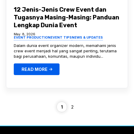
12 Jenis-Jenis Crew Event dan
Tugasnya Masing-Masing: Panduan
Lengkap Dunia Event
May. 8, 2026
EVENT PRODUCTION
EVENT TIPS
NEWS & UPDATES
Dalam dunia event organizer modern, memahami jenis
crew event menjadi hal yang sangat penting, terutama
bagi perusahaan, komunitas, maupun individu...
READ MORE
Page
Page
1
2