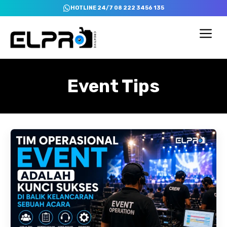
Skip
HOTLINE 24/7 08 222 3456 135
to
content
Me
Event Tips