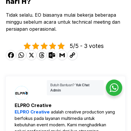
hari H?
Tidak selalu. EO biasanya mulai bekerja beberapa
minggu sebelum acara untuk technical meeting dan
persiapan operasional.
5/5 - 3 votes
F
W
X
T
O
G
C
a
h
h
u
m
o
c
a
r
tl
ai
p
e
t
e
o
l
y
Butuh Bantuan?
Yuk Chat
b
s
a
o
Li
Admin
o
A
d
k.
n
ELPRO Creative
o
p
s
c
k
ELPRO Creative
adalah creative production yang
k
berfokus pada layanan multimedia untuk
p
o
kebutuhan event modern. Kami menghadirkan
m