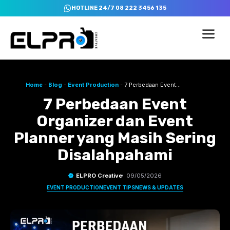
Skip
HOTLINE 24/7 08 222 3456 135
to
content
Me
Home
-
Blog
-
Event Production
-
7 Perbedaan Event
Organizer dan Event Planner yang Masih Sering Disalahpahami
7 Perbedaan Event
Organizer dan Event
Planner yang Masih Sering
Disalahpahami
ELPRO Creative
09/05/2026
EVENT PRODUCTION
EVENT TIPS
NEWS & UPDATES