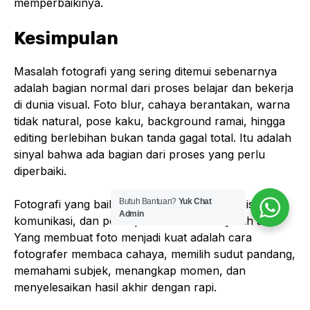
memperbaikinya.
Kesimpulan
Masalah fotografi yang sering ditemui sebenarnya
adalah bagian normal dari proses belajar dan bekerja
di dunia visual. Foto blur, cahaya berantakan, warna
tidak natural, pose kaku, background ramai, hingga
editing berlebihan bukan tanda gagal total. Itu adalah
sinyal bahwa ada bagian dari proses yang perlu
diperbaiki.
Butuh Bantuan?
Yuk Chat
Fotografi yang baik lahir dari gabungan teknis, rasa,
Admin
komunikasi, dan persiapan. Kamera hanyalah alat.
Yang membuat foto menjadi kuat adalah cara
fotografer membaca cahaya, memilih sudut pandang,
memahami subjek, menangkap momen, dan
menyelesaikan hasil akhir dengan rapi.