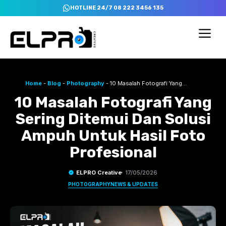
Skip
HOTLINE 24/7 08 222 3456 135
to
content
Me
Home
-
Blog
-
Photography
-
10 Masalah Fotografi Yang
Sering Ditemui Dan Solusi Ampuh Untuk Hasil Foto Profesional
10 Masalah Fotografi Yang
Sering Ditemui Dan Solusi
Ampuh Untuk Hasil Foto
Profesional
ELPRO Creative
17/05/2026
PHOTOGRAPHY
NEWS & UPDATES