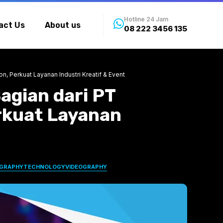
Hotline 24 Jam
act Us
About us
08 222 3456 135
, Perkuat Layanan Industri Kreatif & Event
agian dari PT
rkuat Layanan
GRAPHY
TECHNOLOGY
VIDEOGRAPHY