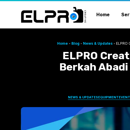
Skip
to
Home
Ser
content
Home
-
Blog
-
News & Updates
-
ELPRO C
ELPRO Creati
Berkah Abadi
NEWS & UPDATES
EQUIPMENT
EVENT