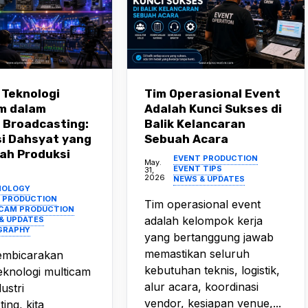
 Teknologi
Tim Operasional Event
m dalam
Adalah Kunci Sukses di
i Broadcasting:
Balik Kelancaran
si Dahsyat yang
Sebuah Acara
ah Produksi
EVENT PRODUCTION
May.
EVENT TIPS
31,
2026
NEWS & UPDATES
NOLOGY
 PRODUCTION
Tim operasional event
CAM PRODUCTION
adalah kelompok kerja
& UPDATES
GRAPHY
yang bertanggung jawab
memastikan seluruh
embicarakan
kebutuhan teknis, logistik,
eknologi multicam
alur acara, koordinasi
ustri
vendor, kesiapan venue,...
ing, kita