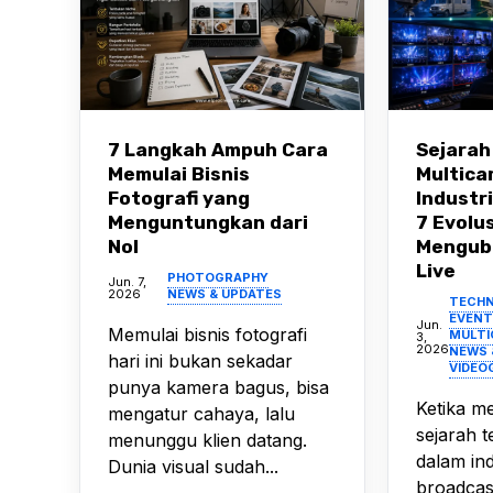
7 Langkah Ampuh Cara
Sejarah
Memulai Bisnis
Multica
Fotografi yang
Industr
Menguntungkan dari
7 Evolu
Nol
Mengub
Live
PHOTOGRAPHY
Jun. 7,
2026
NEWS & UPDATES
TECH
EVENT
Jun.
Memulai bisnis fotografi
MULTI
3,
2026
NEWS 
hari ini bukan sekadar
VIDEO
punya kamera bagus, bisa
Ketika m
mengatur cahaya, lalu
sejarah t
menunggu klien datang.
dalam ind
Dunia visual sudah...
broadcast