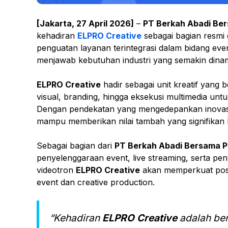
[Jakarta, 27 April 2026]
–
PT Berkah Abadi Be
kehadiran
ELPRO Creative
sebagai bagian resmi 
penguatan layanan terintegrasi dalam bidang eve
menjawab kebutuhan industri yang semakin dinam
ELPRO Creative
hadir sebagai unit kreatif yan
visual, branding, hingga eksekusi multimedia un
Dengan pendekatan yang mengedepankan inovasi, 
mampu memberikan nilai tambah yang signifikan b
Sebagai bagian dari
PT Berkah Abadi Bersama P
penyelenggaraan event, live streaming, serta pe
videotron
ELPRO Creative
akan memperkuat posi
event dan creative production.
“Kehadiran
ELPRO Creative
adalah be